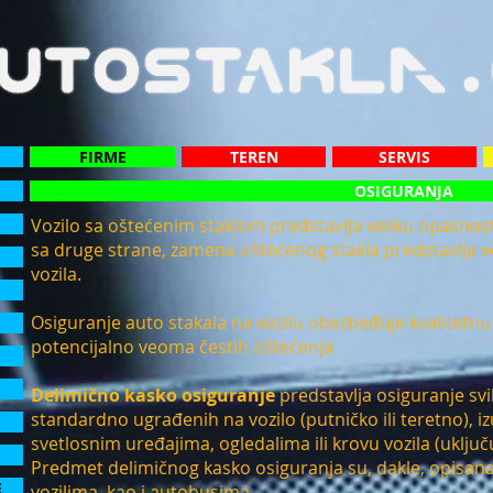
FIRME
TEREN
SERVIS
OSIGURANJA
Vozilo sa oštećenim staklom predstavlja veliku opasnost
sa druge strane, zamena oštećenog stakla predstavlja ve
vozila.
Osiguranje auto stakala na vozilu obezbeđuje kvalitetnu
potencijalno veoma čestih oštećenja.
Delimično kasko osiguranje
predstavlja osiguranje svi
standardno ugrađenih na vozilo (putničko ili teretno), iz
svetlosnim uređajima, ogledalima ili krovu vozila (uključuj
Predmet delimičnog kasko osiguranja su, dakle, opisana
E
vozilima, kao i autobusima.