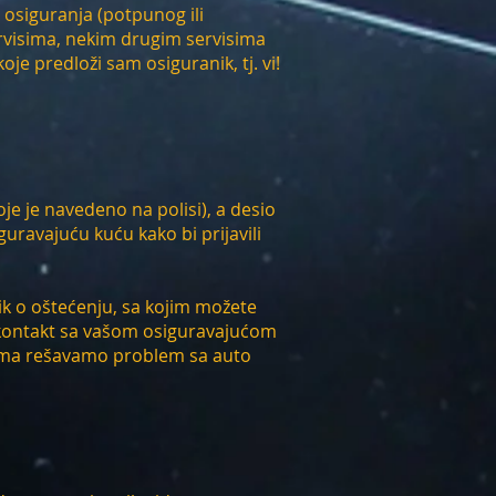
 osiguranja (potpunog ili
ervisima, nekim drugim servisima
je predloži sam osiguranik, tj. vi!
je je navedeno na polisi), a desio
guravajuću kuću kako bi prijavili
nik o oštećenju, sa kojim možete
kontakt sa vašom osiguravajućom
ima rešavamo problem sa auto