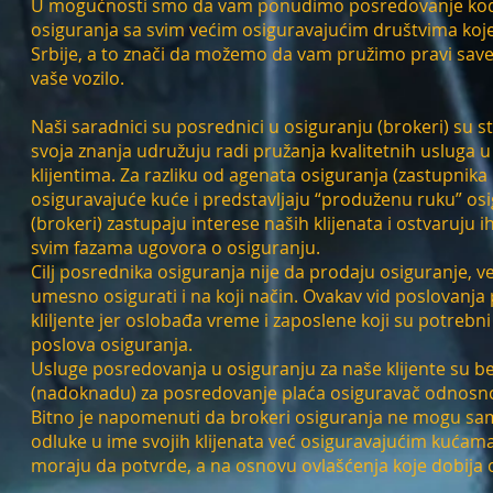
U mogućnosti smo da vam ponudimo posredovanje kod 
osiguranja sa svim većim osiguravajućim društvima koje 
Srbije, a to znači da možemo da vam pružimo pravi save
vaše vozilo.
Naši saradnici su posrednici u osiguranju (brokeri) su st
svoja znanja udružuju radi pružanja kvalitetnih usluga u
klijentima. Za razliku od agenata osiguranja (zastupnika 
osiguravajuće kuće i predstavljaju “produženu ruku” os
(brokeri) zastupaju interese naših klijenata i ostvaruju
svim fazama ugovora o osiguranju.
Cilj posrednika osiguranja nije da prodaju osiguranje, već
umesno osigurati i na koji način. Ovakav vid poslovanja 
kliljente jer oslobađa vreme i zaposlene koji su potrebni
poslova osiguranja.
Usluge posredovanja u osiguranju za naše klijente su bes
(nadoknadu) za posredovanje plaća osiguravač odnosno
Bitno je napomenuti da brokeri osiguranja ne mogu sa
odluke u ime svojih klijenata već osiguravajućim kućama
moraju da potvrde, a na osnovu ovlašćenja koje dobija o