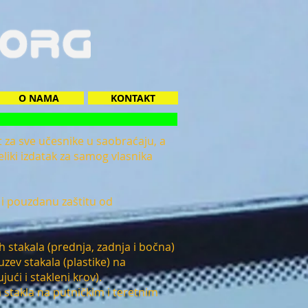
O NAMA
KONTAKT
 za sve učesnike u saobraćaju, a
liki izdatak za samog vlasnika
 i pouzdanu zaštitu od
h stakala (prednja, zadnja i bočna)
uzev stakala (plastike) na
ući i stakleni krov).
 stakla na putničkim i teretnim