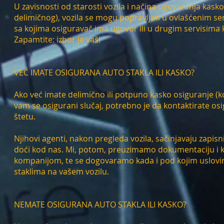
U zavisnosti od starosti vozila i načina ugovaranja kasko
delimičnog), vozila se mogu popravljati u ovlašćenim s
sa kojima osiguravač ima ugovor ili u drugim servisima ko
Zapamtite: izbor je vaš!
VEĆ IMATE OSIGURANA AUTO STAKLA ILI KASKO?
Ako već imate delimično ili potpuno kasko osiguranje (ko
vam se osigurani slučaj, potrebno je da kontaktirate osi
štetu.
Njihovi agenti, nakon pregleda vozila, sačinjavaju zapis
doći kod nas. Mi, potom, preuzimamo dokumentaciju i 
kompanijom, te se dogovaramo kada i pod kojim uslov
staklima na vašem vozilu.
NEMATE OSIGURANA AUTO STAKLA ILI KASKO?