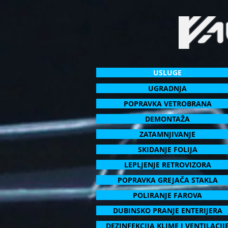
USLUGE
UGRADNJA
POPRAVKA VETROBRANA
DEMONTAŽA
ZATAMNJIVANJE
SKIDANJE FOLIJA
LEPLJENJE RETROVIZORA
POPRAVKA GREJAČA STAKLA
POLIRANJE FAROVA
DUBINSKO PRANJE ENTERIJERA
DEZINFEKCIJA KLIME I VENTILACIJ