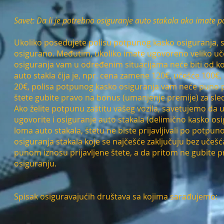
Savet: Da li je potrebno osiguranje auto stakala ako imate 
Ukoliko posedujete polisu potpunog kasko osiguranja, st
osigurano. Međutim, ukoliko imate ugovoreno veliko učeš
osiguranja vam u određenim situacijama neće biti od ko
auto stakla čija je, npr. cena zamene 120€, učešće 100€
20€, polisa potpunog kasko osiguranja vam neće puno po
štete gubite pravo na bonus (umanjenje premije) za sle
Ako želite potpunu zaštitu vašeg vozila, savetujemo da
ugovorite i osiguranje auto stakala (delimično kasko osig
loma auto stakala, štetu ne biste prijavljivali po potpun
osiguranja stakala koje se najčešće zaključuju bez uče
punom iznosu prijavljene štete, a da pritom ne gubite 
osiguranju.
Spisak osiguravajućih društava sa kojima sarađujemo: