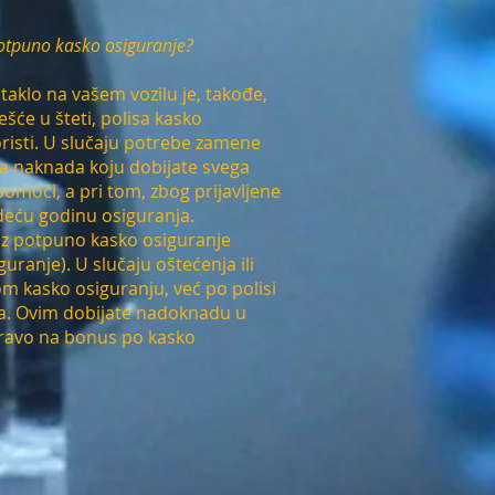
potpuno kasko osiguranje?
aklo na vašem vozilu je, takođe,
će u šteti, polisa kasko
risti. U slučaju potrebe zamene
, a naknada koju dobijate svega
moći, a pri tom, zbog prijavljene
deću godinu osiguranja.
 uz potpuno kasko osiguranje
uranje). U slučaju oštećenja ili
om kasko osiguranju, već po polisi
šća. Ovim dobijate nadoknadu u
pravo na bonus po kasko