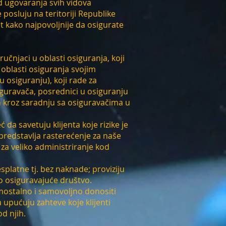
ugovaranja svih vidova
posluju na teritoriji Republike
t kako najpovoljnije da osigurate
ručnjaci u oblasti osiguranja, koji
 oblasti osiguranja svojim
u osiguranju), koji rade za
iguravača, posrednici u osiguranju
 ih kroz saradnju sa osiguravačima u
 da savetuju klijenta koje rizike je
predstavlja rasterećenje za naše
 za veliko administriranje kod
platne tj. bez naknade; proviziju
 osiguravajuće društvo.
mostalno i samovoljno donositi
 upućuju zahteve koje klijenti
d njih.