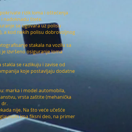
okrivate rizik loma i oštećenja
 i nadoknadu štete.
uranje se ugovara uz polisu
, a kod nekih polisu dobrovoljnog
otografisanje stakala na vozilu sa
oj je izvršeno osiguranje loma
takla se razlikuju i zavise od
ompanija koje postavljaju dodatne
 su: marka i model automobila,
ranstvu, vrsta zaštite (mehanička
 dr.
ekada nije. Na što veće učešće
 Uglavnom ima fiksni deo, na primer