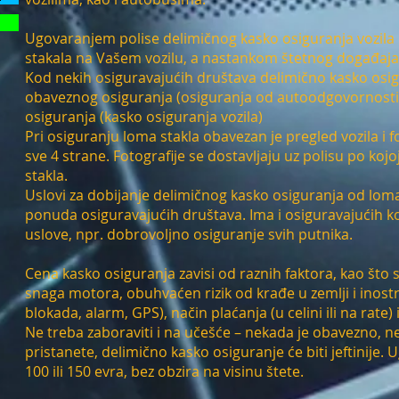
Ugovaranjem polise delimičnog kasko osiguranja vozila p
stakala na Vašem vozilu, a nastankom štetnog događaja
Kod nekih osiguravajućih društava delimično kasko osig
obaveznog osiguranja (osiguranja od autoodgovornosti)
osiguranja (kasko osiguranja vozila)
Pri osiguranju loma stakla obavezan je pregled vozila i f
sve 4 strane. Fotografije se dostavljaju uz polisu po koj
stakla.
Uslovi za dobijanje delimičnog kasko osiguranja od loma s
ponuda osiguravajućih društava. Ima i osiguravajućih k
uslove, npr. dobrovoljno osiguranje svih putnika.
Cena kasko osiguranja zavisi od raznih faktora, kao što
snaga motora, obuhvaćen rizik od krađe u zemlji i inost
blokada, alarm, GPS), način plaćanja (u celini ili na rate) i
Ne treba zaboraviti i na učešće – nekada je obavezno, n
pristanete, delimično kasko osiguranje će biti jeftinije.
100 ili 150 evra, bez obzira na visinu štete.