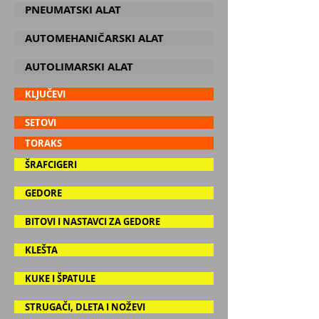
PNEUMATSKI ALAT
AUTOMEHANIČARSKI ALAT
AUTOLIMARSKI ALAT
KLJUČEVI
SETOVI
TORAKS
ŠRAFCIGERI
GEDORE
BITOVI I NASTAVCI ZA GEDORE
KLEŠTA
KUKE I ŠPATULE
STRUGAČI, DLETA I NOŽEVI