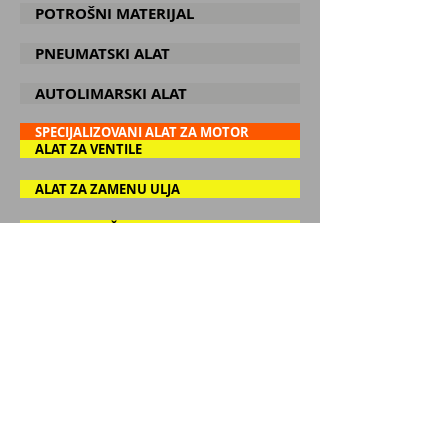
POTROŠNI MATERIJAL
PNEUMATSKI ALAT
AUTOLIMARSKI ALAT
SPECIJALIZOVANI ALAT ZA MOTOR
ALAT ZA VENTILE
ALAT ZA ZAMENU ULJA
ALAT ZA KOČNICE
ALAT ZA ZA SERVIS VOZILA
ALAT ZA GUME
GEDORE I PIŠTOLJI ODVRTAČI
UDARNI ČEKIĆ PIŠTOLJI