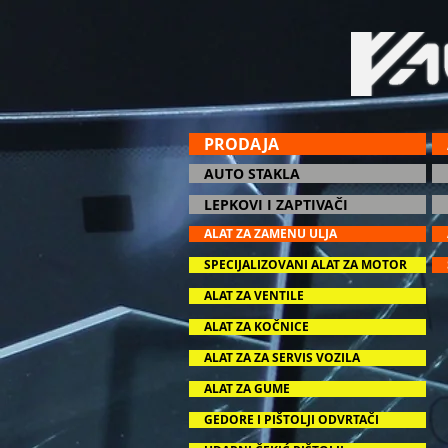
PRODAJA
AUTO STAKLA
LEPKOVI I ZAPTIVAČI
ALAT ZA ZAMENU ULJA
SPECIJALIZOVANI ALAT ZA MOTOR
ALAT ZA VENTILE
ALAT ZA KOČNICE
ALAT ZA ZA SERVIS VOZILA
ALAT ZA GUME
GEDORE I PIŠTOLJI ODVRTAČI