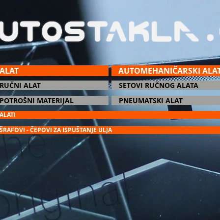
ALAT
AUTOMEHANIČARSKI ALA
RUČNI ALAT
SETOVI RUČNOG ALATA
POTROŠNI MATERIJAL
PNEUMATSKI ALAT
ALATI
ŠRAFOVI - ČEPOVI ZA ISPUŠTANJE ULJA