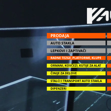
PRODAJA
AUTO STAKLA
LEPKOVI I ZAPTIVAČI
RADNE TEZGE, PLATFORME, KLUPE
ORMANI, KOVČEZI, KUTIJE ZA ALAT
ČINIJE ZA DELOVE
STALCI I TRANSPORT AUTO STAKLA
DIPENZERI