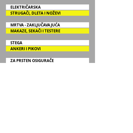
ELEKTRIČARSKA
STRUGAČI, DLETA I NOŽEVI
MRTVA - ZAKLJUČAVAJUĆA
MAKAZE, SEKAČI I TESTERE
STEGA
ANKERI I PIKOVI
ZA PRSTEN OSIGURAČE
SPOLJNA
PIŠTOLJI ZA POP NITNE I TURPIJE
UNUTRAŠNJA
PIŠTOLJI ZA LEPKOVE I ZAPTIVAČE
ZA ŽABICE
VODOVODŽIJSKA
METRI, HVATALICE I MAZALICE