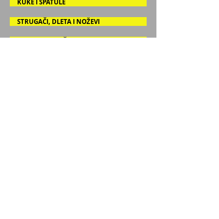
KUKE I ŠPATULE
STRUGAČI, DLETA I NOŽEVI
MAKAZE, SEKAČI I TESTERE
ANKERI I PIKOVI
PIŠTOLJI ZA POP NITNE I TURPIJE
PIŠTOLJI ZA LEPKOVE I ZAPTIVAČE
METRI, HVATALICE I MAZALICE
VAKUMSKE HVATALJKE
RADAFAFCIGERI
ČEKIĆI