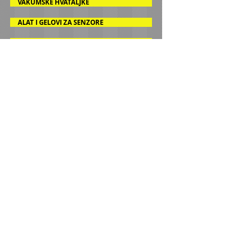
VAKUMSKE HVATALJKE
ALAT I GELOVI ZA SENZORE
ALAT ZA POPRAVKU VETROBRANA
SETOVI ALATA ZA AUTO STAKLA
PIŠTOLJI ZA LEPAK I ZAPTIVAČE
ZAŠTITA I BEZBEDNOST
UNIVERZALNE GUME I KEDERI
ŽABICE
OPREMA ZA RADIONICU
POPTROŠNI MATERIJAL