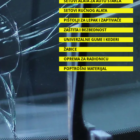
SETOVI ALATA ZA AUTO STAKLA
SETOVI RUČNOG ALATA
PIŠTOLJI ZA LEPAK I ZAPTIVAČE
ZAŠTITA I BEZBEDNOST
UNIVERZALNE GUME I KEDERI
ŽABICE
OPREMA ZA RADIONICU
POPTROŠNI MATERIJAL