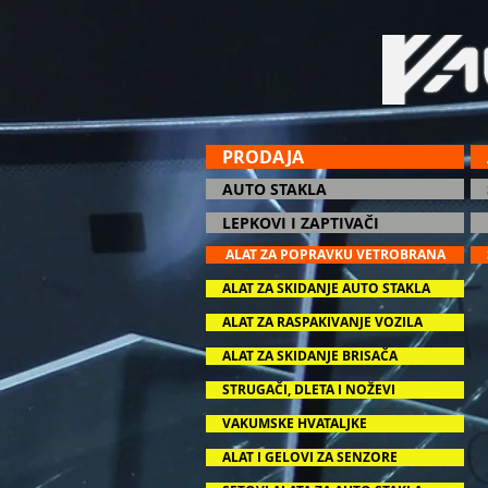
PRODAJA
AUTO STAKLA
LEPKOVI I ZAPTIVAČI
ALAT ZA POPRAVKU VETROBRANA
ALAT ZA SKIDANJE AUTO STAKLA
ALAT ZA RASPAKIVANJE VOZILA
ALAT ZA SKIDANJE BRISAČA
STRUGAČI, DLETA I NOŽEVI
VAKUMSKE HVATALJKE
ALAT I GELOVI ZA SENZORE