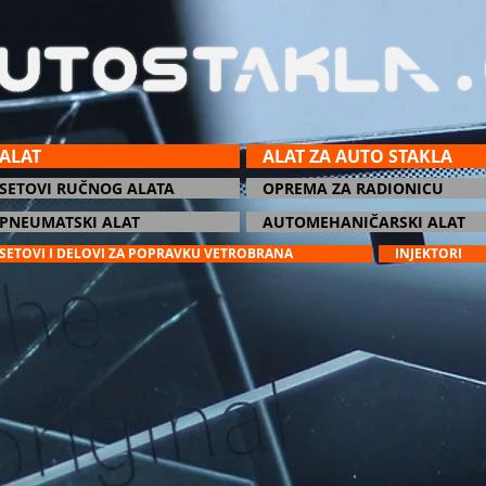
ALAT
ALAT ZA AUTO STAKLA
SETOVI RUČNOG ALATA
OPREMA ZA RADIONICU
PNEUMATSKI ALAT
AUTOMEHANIČARSKI ALAT
SETOVI I DELOVI ZA POPRAVKU VETROBRANA
INJEKTORI