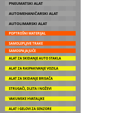
PNEUMATSKI ALAT
AUTOMEHANIČARSKI ALAT
AUTOLIMARSKI ALAT
POPTROŠNI MATERIJAL
SAMOLEPLJIVE TRAKE
SAMOSPAJAJUĆE
ALAT ZA SKIDANJE AUTO STAKLA
ALAT ZA RASPAKIVANJE VOZILA
ALAT ZA SKIDANJE BRISAČA
STRUGAČI, DLETA I NOŽEVI
VAKUMSKE HVATALJKE
ALAT I GELOVI ZA SENZORE