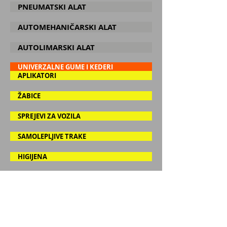
PNEUMATSKI ALAT
AUTOMEHANIČARSKI ALAT
AUTOLIMARSKI ALAT
UNIVERZALNE GUME I KEDERI
APLIKATORI
ŽABICE
SPREJEVI ZA VOZILA
SAMOLEPLJIVE TRAKE
HIGIJENA
PAPIRNA GALANTERIJA
ZA AUTO ELEKTRIČARE
ŠRAFOVI