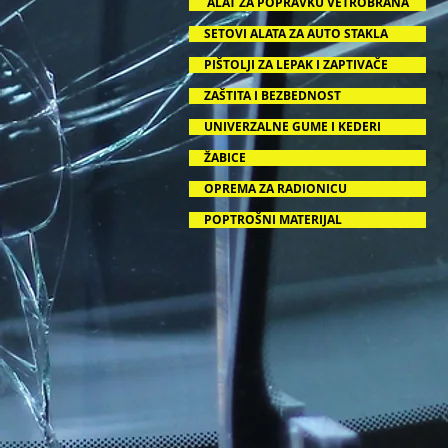
ALAT ZA POPRAVKU VETROBRANA
SETOVI ALATA ZA AUTO STAKLA
PIŠTOLJI ZA LEPAK I ZAPTIVAČE
ZAŠTITA I BEZBEDNOST
UNIVERZALNE GUME I KEDERI
ŽABICE
OPREMA ZA RADIONICU
POPTROŠNI MATERIJAL