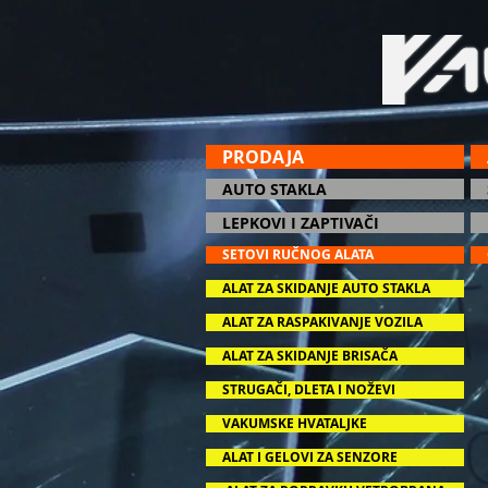
PRODAJA
AUTO STAKLA
LEPKOVI I ZAPTIVAČI
SETOVI RUČNOG ALATA
ALAT ZA SKIDANJE AUTO STAKLA
ALAT ZA RASPAKIVANJE VOZILA
ALAT ZA SKIDANJE BRISAČA
STRUGAČI, DLETA I NOŽEVI
VAKUMSKE HVATALJKE
ALAT I GELOVI ZA SENZORE